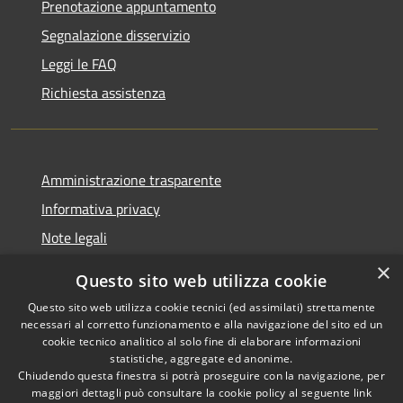
Prenotazione appuntamento
Segnalazione disservizio
Leggi le FAQ
Richiesta assistenza
Amministrazione trasparente
Informativa privacy
Note legali
Dichiarazione di accessibilità
×
Questo sito web utilizza cookie
Questo sito web utilizza cookie tecnici (ed assimilati) strettamente
necessari al corretto funzionamento e alla navigazione del sito ed un
cookie tecnico analitico al solo fine di elaborare informazioni
RSS
Copyright © 2026 • Comune di
statistiche, aggregate ed anonime.
Accessibilità
Chiudendo questa finestra si potrà proseguire con la navigazione, per
Fontevivo • Powered by
maggiori dettagli può consultare la cookie policy al seguente
link
Privacy
Municipium
Accesso
•