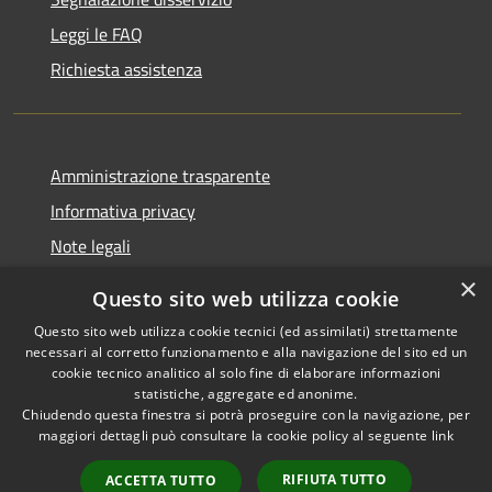
Leggi le FAQ
Richiesta assistenza
Amministrazione trasparente
Informativa privacy
Note legali
Dichiarazione di accessibilità
×
Questo sito web utilizza cookie
Questo sito web utilizza cookie tecnici (ed assimilati) strettamente
necessari al corretto funzionamento e alla navigazione del sito ed un
cookie tecnico analitico al solo fine di elaborare informazioni
RSS
Copyright © 2026 • Comune di
statistiche, aggregate ed anonime.
Accessibilità
Chiudendo questa finestra si potrà proseguire con la navigazione, per
Fontevivo • Powered by
maggiori dettagli può consultare la cookie policy al seguente
link
Privacy
Municipium
Accesso
•
Cookie
redazione
RIFIUTA TUTTO
ACCETTA TUTTO