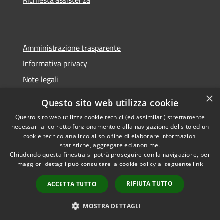
Amministrazione trasparente
Informativa privacy
Note legali
Dichiarazione di accessibilità
×
Questo sito web utilizza cookie
Questo sito web utilizza cookie tecnici (ed assimilati) strettamente
necessari al corretto funzionamento e alla navigazione del sito ed un
cookie tecnico analitico al solo fine di elaborare informazioni
RSS
Copyright © 2026 • Comune di
statistiche, aggregate ed anonime.
Accessibilità
Chiudendo questa finestra si potrà proseguire con la navigazione, per
Fontevivo • Powered by
maggiori dettagli può consultare la cookie policy al seguente
link
Privacy
Municipium
Accesso
•
Cookie
redazione
RIFIUTA TUTTO
ACCETTA TUTTO
Mappa del sito
Whistleblowing
MOSTRA DETTAGLI