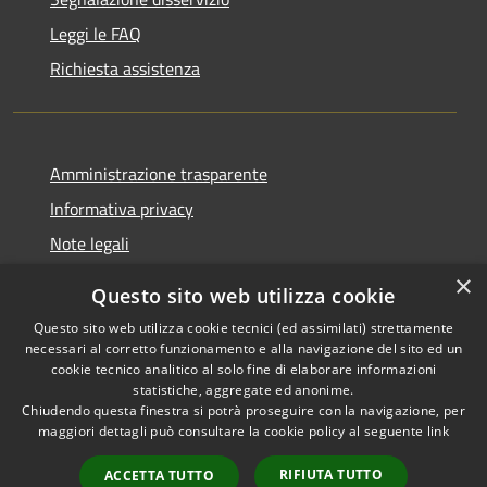
Leggi le FAQ
Richiesta assistenza
Amministrazione trasparente
Informativa privacy
Note legali
Dichiarazione di accessibilità
×
Questo sito web utilizza cookie
Questo sito web utilizza cookie tecnici (ed assimilati) strettamente
necessari al corretto funzionamento e alla navigazione del sito ed un
cookie tecnico analitico al solo fine di elaborare informazioni
RSS
Copyright © 2026 • Comune di
statistiche, aggregate ed anonime.
Accessibilità
Chiudendo questa finestra si potrà proseguire con la navigazione, per
Fontevivo • Powered by
maggiori dettagli può consultare la cookie policy al seguente
link
Privacy
Municipium
Accesso
•
Cookie
redazione
RIFIUTA TUTTO
ACCETTA TUTTO