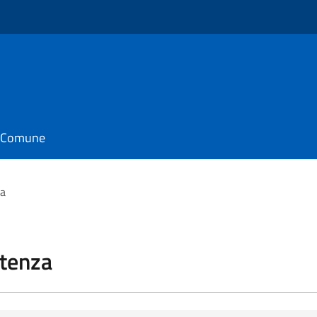
il Comune
za
stenza