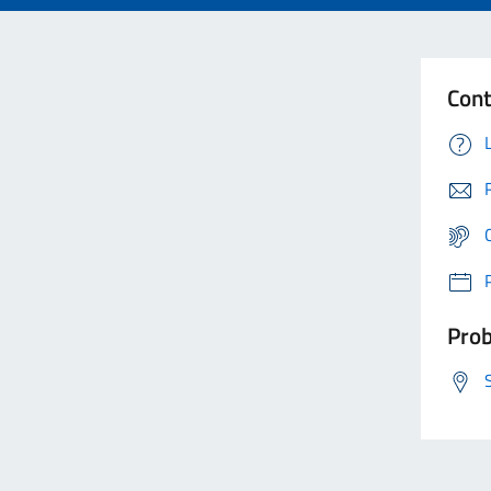
Cont
Prob