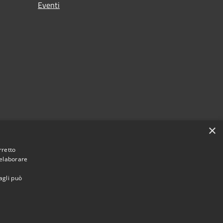
Eventi
×
rretto
 elaborare
agli può