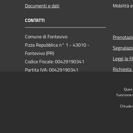
Documenti e dati
Mobilità e
CONTATTI
Comune di Fontevivo
Prenotaz
P.zza Repubblica n° 1 - 43010 -
Segnalazi
Fontevivo (PR)
Leggi le 
Codice Fiscale: 00429190341
Richiesta
Partita IVA: 00429190341
PEC:
Quest
protocollo@postacert.comune.fontevivo.pr.it
funzionam
Centralino Unico: 0521611911
Chiuden