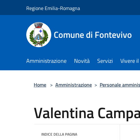
Salta al contenuto principale
Regione Emilia-Romagna
Comune di Fontevivo
Amministrazione
Novità
Servizi
Vivere 
Home
>
Amministrazione
>
Personale amminis
Valentina Campa
INDICE DELLA PAGINA