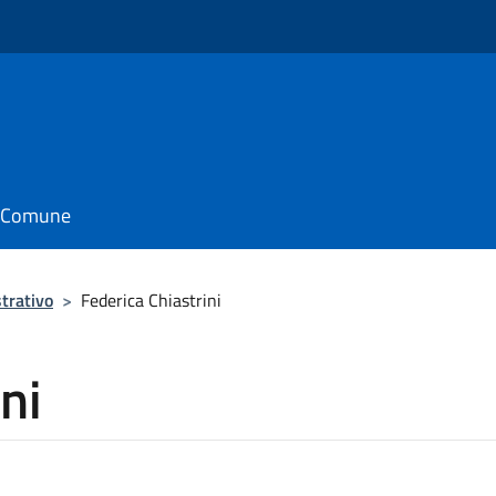
il Comune
trativo
>
Federica Chiastrini
ni