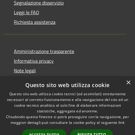
Segnalazione disservizio
Leggi le FAQ
Richiesta assistenza
Amministrazione trasparente
Informativa privacy
Note legali
Dichiarazione di accessibilità
×
Questo sito web utilizza cookie
Questo sito web utilizza cookie tecnici (ed assimilati) strettamente
necessari al corretto funzionamento e alla navigazione del sito ed un
cookie tecnico analitico al solo fine di elaborare informazioni
RSS
Copyright © 2026 • Comune di
statistiche, aggregate ed anonime.
Accessibilità
Chiudendo questa finestra si potrà proseguire con la navigazione, per
Fontevivo • Powered by
maggiori dettagli può consultare la cookie policy al seguente
link
Privacy
Municipium
Accesso
•
Cookie
redazione
RIFIUTA TUTTO
ACCETTA TUTTO