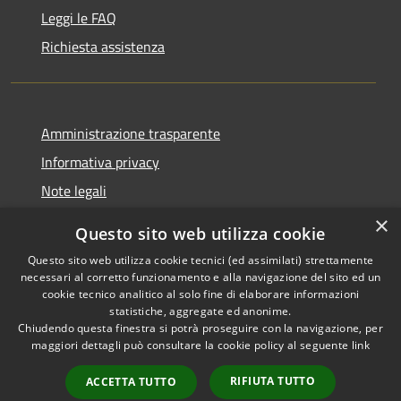
Leggi le FAQ
Richiesta assistenza
Amministrazione trasparente
Informativa privacy
Note legali
Dichiarazione di accessibilità
×
Questo sito web utilizza cookie
Questo sito web utilizza cookie tecnici (ed assimilati) strettamente
necessari al corretto funzionamento e alla navigazione del sito ed un
cookie tecnico analitico al solo fine di elaborare informazioni
RSS
Copyright © 2026 • Comune di
statistiche, aggregate ed anonime.
Accessibilità
Chiudendo questa finestra si potrà proseguire con la navigazione, per
Fontevivo • Powered by
maggiori dettagli può consultare la cookie policy al seguente
link
Privacy
Municipium
Accesso
•
Cookie
redazione
RIFIUTA TUTTO
ACCETTA TUTTO
Mappa del sito