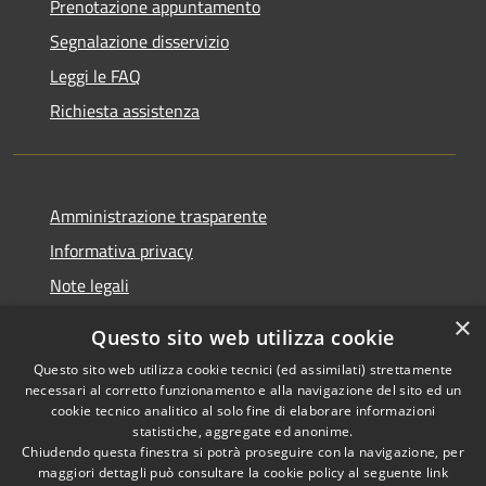
Prenotazione appuntamento
Segnalazione disservizio
Leggi le FAQ
Richiesta assistenza
Amministrazione trasparente
Informativa privacy
Note legali
Dichiarazione di accessibilità
×
Questo sito web utilizza cookie
Questo sito web utilizza cookie tecnici (ed assimilati) strettamente
necessari al corretto funzionamento e alla navigazione del sito ed un
cookie tecnico analitico al solo fine di elaborare informazioni
RSS
Copyright © 2026 • Comune di
statistiche, aggregate ed anonime.
Accessibilità
Chiudendo questa finestra si potrà proseguire con la navigazione, per
Fontevivo • Powered by
maggiori dettagli può consultare la cookie policy al seguente
link
Privacy
Municipium
Accesso
•