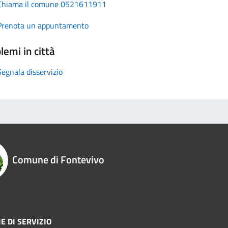
Chiama il comune 0521611911
Prenota un appuntamento
lemi in città
Segnala disservizio
Comune di Fontevivo
E DI SERVIZIO