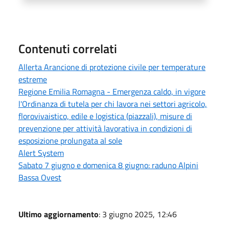
Contenuti correlati
Allerta Arancione di protezione civile per temperature
estreme
Regione Emilia Romagna - Emergenza caldo, in vigore
l'Ordinanza di tutela per chi lavora nei settori agricolo,
florovivaistico, edile e logistica (piazzali), misure di
prevenzione per attività lavorativa in condizioni di
esposizione prolungata al sole
Alert System
Sabato 7 giugno e domenica 8 giugno: raduno Alpini
Bassa Ovest
Ultimo aggiornamento
: 3 giugno 2025, 12:46