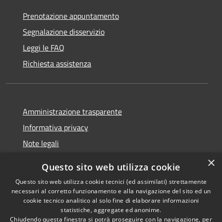
Prenotazione appuntamento
Segnalazione disservizio
Leggi le FAQ
Richiesta assistenza
Amministrazione trasparente
Informativa privacy
Note legali
Dichiarazione di accessibilità
×
Questo sito web utilizza cookie
Questo sito web utilizza cookie tecnici (ed assimilati) strettamente
necessari al corretto funzionamento e alla navigazione del sito ed un
cookie tecnico analitico al solo fine di elaborare informazioni
RSS
Copyright © 2026 • Comune di
statistiche, aggregate ed anonime.
Accessibilità
Chiudendo questa finestra si potrà proseguire con la navigazione, per
Fontevivo • Powered by