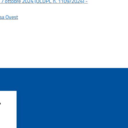
al 17 ottobre 2024 (OCDPC n. 1109/2024) -
sa Ovest
?