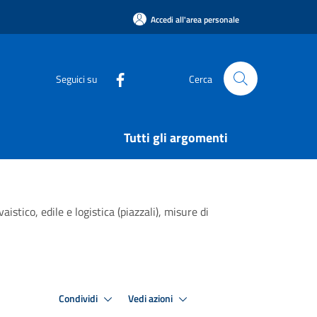
Accedi all'area personale
Seguici su
Cerca
Tutti gli argomenti
stico, edile e logistica (piazzali), misure di
Condividi
Vedi azioni